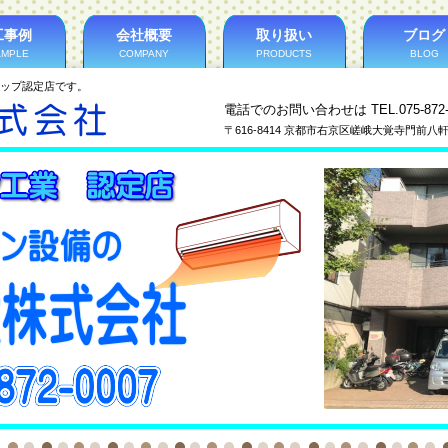
工事例
会社概要
取り扱い
ブログ
AMPLE
COMPANY
PRODUCTS
BLOG
ップ認定店です。
電話でのお問い合わせは
TEL.075-872
〒616-8414 京都市右京区嵯峨大覚寺門前八軒町